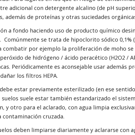
stre adicional con detergente alcalino (de pH superi
es, además de proteínas y otras suciedades orgánica
ión a fondo haciendo uso de producto químico desin
 Comúnmente se trata de hipoclorito sódico 0,1% (lej
ra combatir por ejemplo la proliferación de moho 
 peróxido de hidrógeno / ácido peracético (H2O2 / AP
ncas. Periódicamente es aconsejable usar además pro
dañar los filtros HEPA.
 debe estar previamente esterilizado (en ese sentido
e suelos suele estar también estandarizado el sistem
ón, y otro para el aclarado, con agua limpia exclusi
la contaminación cruzada.
suelos deben limpiarse diariamente y aclararse con 