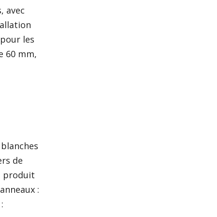
, avec
allation
 pour les
de 60 mm,
 blanches
ers de
t produit
panneaux :
: