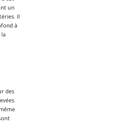
ant un
ries. Il
lafond à
 la
ur des
evées.
u même
sont