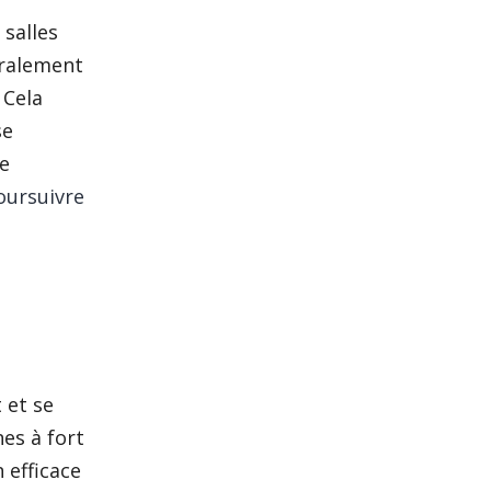
 salles
éralement
 Cela
se
le
oursuivre
 et se
es à fort
 efficace