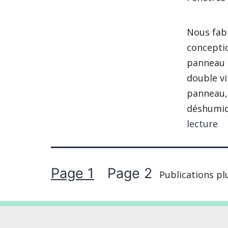
Nous fabr
conceptio
panneau a
double vi
panneau, 
déshumidi
Fe
lecture
af
Pagination
Page 1
Page 2
Publications
pl
des