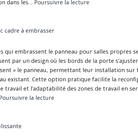
Porte
ion dans les…
Poursuivre la lecture
avec
cadre
à
ec cadre à embrasser
affleurer
es qui embrassent le panneau pour salles propres s
sent par un design où les bords de la porte s’ajuste
ent » le panneau, permettant leur installation sur
u existant. Cette option pratique facilite la reconf
e travail et l’adaptabilité des zones de travail en ser
Porte
Poursuivre la lecture
avec
cadre
à
lissante
embrasser