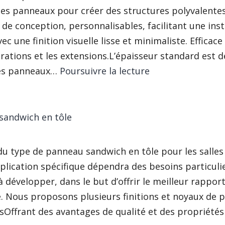
 les panneaux pour créer des structures polyvalentes
té de conception, personnalisables, facilitant une inst
vec une finition visuelle lisse et minimaliste. Efficace
rations et les extensions.L’épaisseur standard est 
Panneau
des panneaux…
Poursuivre la lecture
sandwich
HPL
(avec
sandwich en tôle
profil
de
du type de panneau sandwich en tôle pour les salles
joint
plication spécifique dépendra des besoins particuli
caché)
é à développer, dans le but d’offrir le meilleur rappor
e. Nous proposons plusieurs finitions et noyaux de 
Offrant des avantages de qualité et des propriétés 