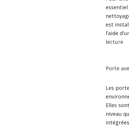
essentie
nettoyage
est insta
l’aide d’
Pr
lecture
Porte ave
Les porte
environne
Elles son
niveau q
intégrées