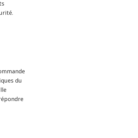
ts
urité.
 commande
fiques du
lle
 répondre