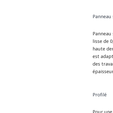
Panneau 
Panneau s
lisse de 
haute den
est adap
des trava
épaisseu
Profilé
Pour une 