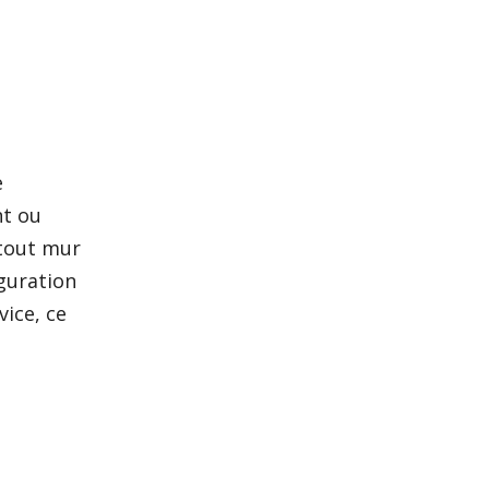
e
nt ou
 tout mur
iguration
vice, ce