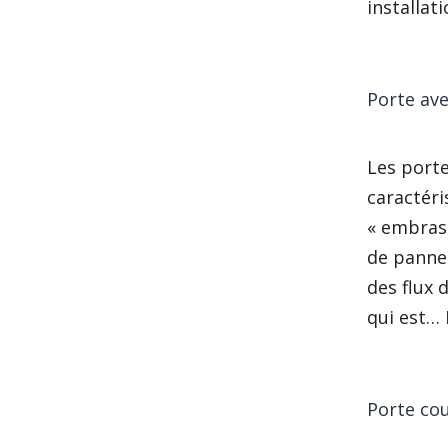
installat
Porte av
Les port
caractéri
« embrass
de pannea
des flux d
qui est…
Porte cou