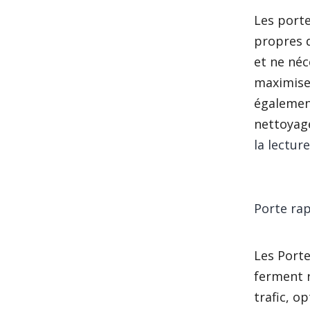
Les porte
propres d
et ne néc
maximise 
également
nettoyage
la lecture
Porte ra
Les Porte
ferment r
trafic, o