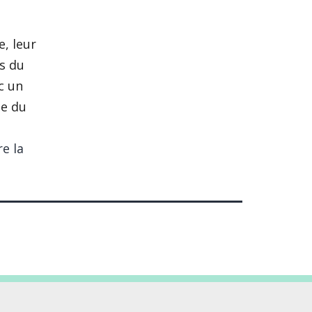
, leur
s du
c un
le du
e la