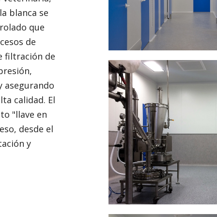
la blanca se
trolado que
ocesos de
 filtración de
presión,
 y asegurando
ta calidad. El
to "llave en
eso, desde el
tación y