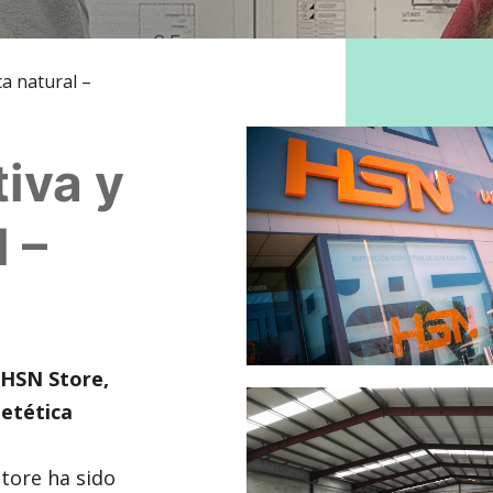
ca natural –
iva y
l –
 HSN Store,
ietética
Store ha sido