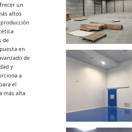
frecer un
más altos
a producción
tética
s de
a puesta en
 avanzado de
dad y
orciona a
para el
a más alta