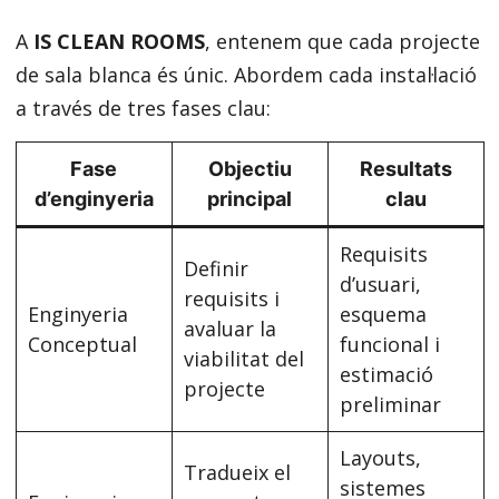
A
IS CLEAN ROOMS
, entenem que cada projecte
de sala blanca és únic. Abordem cada instal·lació
a través de tres fases clau:
Fase
Objectiu
Resultats
d’enginyeria
principal
clau
Requisits
Definir
d’usuari,
requisits i
Enginyeria
esquema
avaluar la
Conceptual
funcional i
viabilitat del
estimació
projecte
preliminar
Layouts,
Tradueix el
sistemes