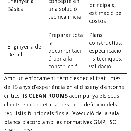
Enginyeria
concepte en
principals,
Bàsica
una solució
estimació de
tècnica inicial
costos
Preparar tota
Plans
la
constructius,
Enginyeria de
documentaci
especificacio
Detall
ó per a la
ns tècniques,
construcció
validació
Amb un enfocament tècnic especialitzat i més
de 15 anys d’experiència en el disseny d’entorns
crítics,
IS CLEAN ROOMS
acompanya els seus
clients en cada etapa: des de la definició dels
requisits funcionals fins a l’execució de la sala
blanca d’acord amb les normatives GMP, ISO
14644 i FDA.