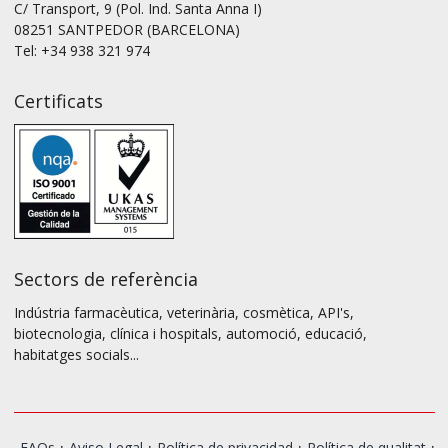
C/ Transport, 9 (Pol. Ind. Santa Anna I)
08251 SANTPEDOR (BARCELONA)
Tel: +34 938 321 974
Certificats
Sectors de referència
Indústria farmacèutica, veterinària, cosmètica, API's,
biotecnologia, clínica i hospitals, automoció, educació,
habitatges socials...
·
·
·
·
FAQs
Aviso Legal
Política de privacidad
Política de qualitat